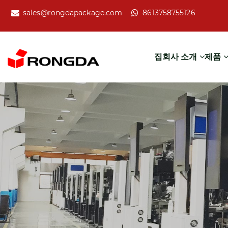
sales@rongdapackage.com
8613758755126
집
회사 소개
제품