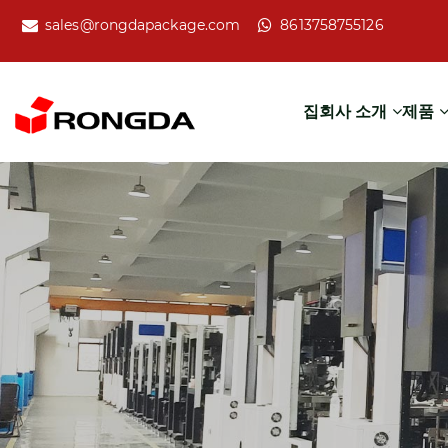
sales@rongdapackage.com
8613758755126
집
회사 소개
제품